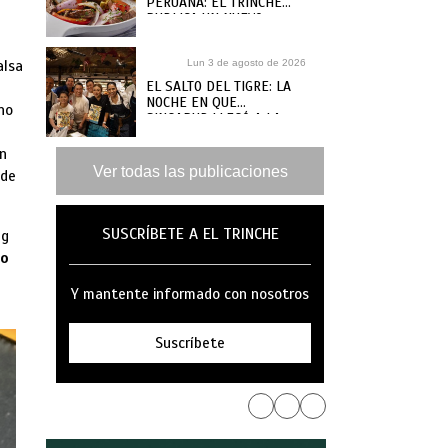
PERUANA: EL TRINCHE
PUBLICA UN NUEVO
RECETARIO, ¿DÓNDE
COMPRARLO?
alsa
Lun 3 de agosto de 2026
EL SALTO DEL TIGRE: LA
NOCHE EN QUE
ino
SINGAPUR LLEGÓ A LA
MAR
en
Ver todas las publicaciones
 de
SUSCRÍBETE A EL TRINCHE
ng
no
Y mantente informado con nosotros
Suscríbete