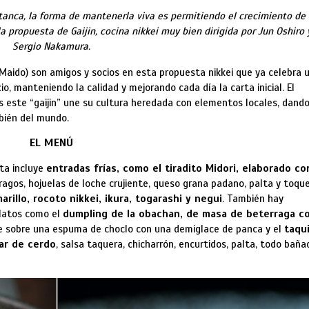
tanca, la forma de mantenerla viva es permitiendo el crecimiento de 
 propuesta de Gaijin, cocina nikkei muy bien dirigida por Jun Oshiro 
Sergio Nakamura.
Maido) son amigos y socios en esta propuesta nikkei que ya celebra 
io, manteniendo la calidad y mejorando cada día la carta inicial. El
os este “gaijin” une su cultura heredada con elementos locales, dand
bién del mundo.
EL MENÚ
rta incluye
entradas frías, como el tiradito Midori, elaborado co
ragos, hojuelas de loche crujiente, queso grana padano, palta y toqu
marillo, rocoto nikkei, ikura, togarashi y negui
. También hay
latos como el
dumpling de la obachan, de masa de beterraga c
e sobre una espuma de choclo con una demiglace de panca y el
taqu
ar de cerdo
, salsa taquera, chicharrón, encurtidos, palta, todo baña