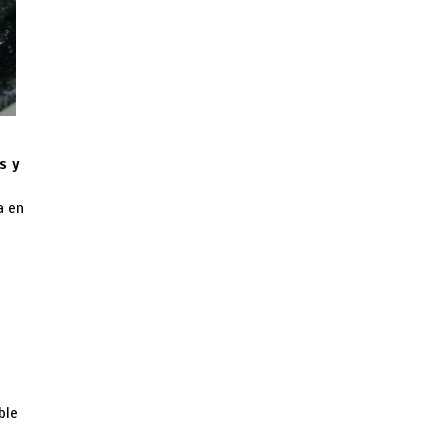
s y
a en
n
ble