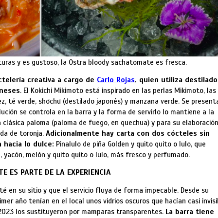
xturas y es gustoso, la Ostra bloody sachatomate es fresca.
ctelería creativa a cargo de
Carlo Rojas
, quien utiliza destilado
oneses
. El Kokichi Mikimoto está inspirado en las perlas Mikimoto, las
z, té verde, shōchū (destilado japonés) y manzana verde. Se present
ución se controla en la barra y la forma de servirlo lo mantiene a la
a clásica paloma (paloma de fuego, en quechua) y para su elaboració
soda de toronja.
Adicionalmente hay carta con dos cócteles sin
 hacia lo dulce:
Pinalulo de piña Golden y quito quito o lulo, que
, yacón, melón y quito quito o lulo, más fresco y perfumado.
TE ES PARTE DE LA EXPERIENCIA
é en su sitio y que el servicio fluya de forma impecable. Desde su
imer año tenían en el local unos vidrios oscuros que hacían casi invisi
e 2023 los sustituyeron por mamparas transparentes.
La barra tiene