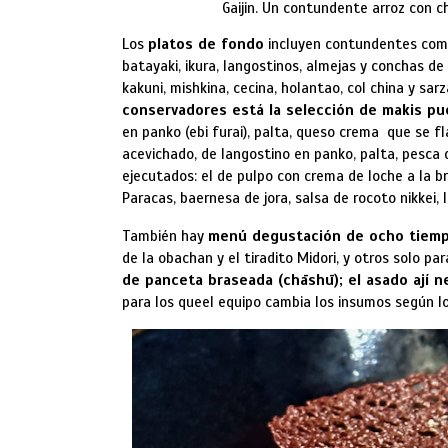
Gaijin. Un contundente arroz con ch
Los
platos de fondo
incluyen contundentes com
batayaki, ikura, langostinos, almejas y conchas de
kakuni, mishkina, cecina, holantao, col china y sarza
conservadores está la selección de makis pu
en panko (ebi furai), palta, queso crema que se fla
acevichado, de langostino en panko, palta, pesca de
ejecutados: el de pulpo con crema de loche a la bra
Paracas, baernesa de jora, salsa de rocoto nikkei, 
También hay
menú degustación de ocho tiem
de la obachan y el tiradito Midori, y otros solo p
de panceta braseada (chāshū); el asado ají neg
para los queel equipo cambia los insumos según lo