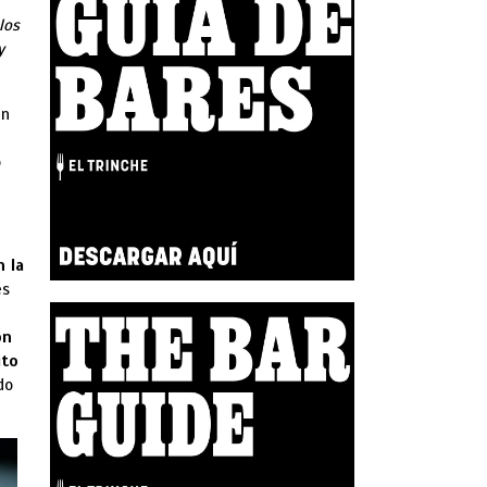
los
y
un
o
n la
es
on
ito
do