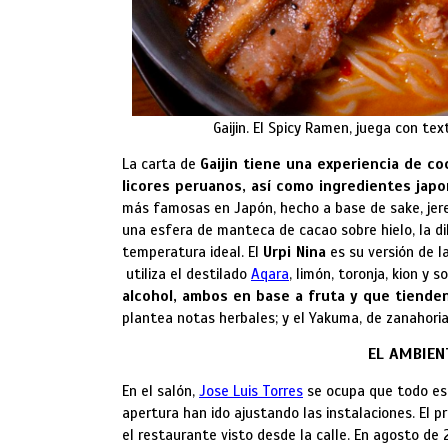
Gaijin. El Spicy Ramen, juega con te
La carta de
Gaijin tiene una experiencia de co
licores peruanos, así como ingredientes jap
más famosas en Japón, hecho a base de sake, jere
una esfera de manteca de cacao sobre hielo, la dil
temperatura ideal. El
Urpi Nina
es su versión de l
utiliza el destilado
Aqara
, limón, toronja, kion y 
alcohol, ambos en base a fruta y que tienden
plantea notas herbales; y el Yakuma, de zanahoria
EL AMBIEN
En el salón,
Jose Luis Torres
se ocupa que todo est
apertura han ido ajustando las instalaciones. El pr
el restaurante visto desde la calle. En agosto d