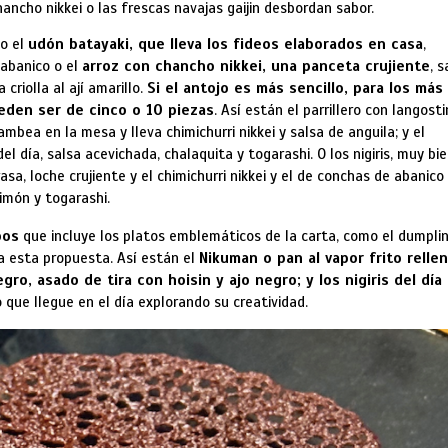
ancho nikkei o las frescas navajas gaijin desbordan sabor.
o el
udón batayaki
, que lleva los fideos elaborados en casa
,
 abanico o el
arroz con chancho nikkei
, una panceta crujiente
, s
 criolla al ají amarillo.
Si el antojo es más sencillo, para los más
eden ser de cinco o 10 piezas
. Así están el parrillero con langost
mbea en la mesa y lleva chimichurri nikkei y salsa de anguila; y el
l día, salsa acevichada, chalaquita y togarashi. O los nigiris, muy bi
sa, loche crujiente y el chimichurri nikkei y el de conchas de abanico
limón y togarashi.
pos
que incluye los platos emblemáticos de la carta, como el dumpli
ara esta propuesta. Así están el
Nikuman o pan al vapor frito relle
ro, asado de tira con hoisin y ajo negro; y los nigiris del día
 que llegue en el día explorando su creatividad.