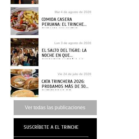
Mar 4 de agosto de 2026
COMIDA CASERA
PERUANA: EL TRINCHE
PUBLICA UN NUEVO
RECETARIO, ¿DÓNDE
COMPRARLO?
Lun 3 de agosto de 2026
EL SALTO DEL TIGRE: LA
NOCHE EN QUE
SINGAPUR LLEGÓ A LA
MAR
Vie 24 de julio de 2026
CATA TRINCHERA 2026:
PROBAMOS MÁS DE 30
BUTIFARRAS DE
SANGUCHERÍAS Y CAFÉS
DE ANTAÑO PARA ELEGIR
LAS MEJORES
Ver todas las publicaciones
SUSCRÍBETE A EL TRINCHE