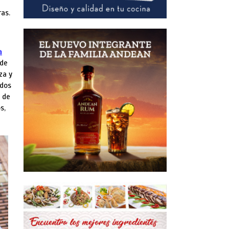
ras.
a
 de
za y
odos
a de
s,