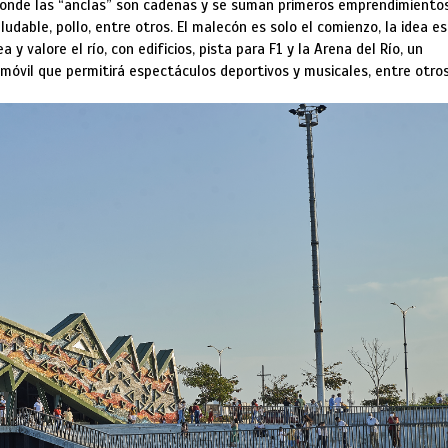
onde las “anclas” son cadenas y se suman primeros emprendimiento
aludable, pollo, entre otros. El malecón es solo el comienzo, la idea es
y valore el río, con edificios, pista para F1 y la Arena del Río, un
móvil que permitirá espectáculos deportivos y musicales, entre otros