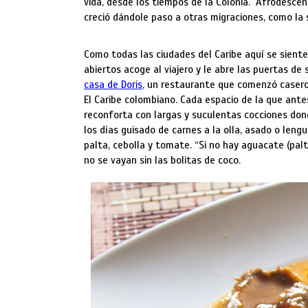
vida, desde los tiempos de la Colonia. Afrodesce
creció dándole paso a otras migraciones, como la s
Como todas las ciudades del Caribe aquí se siente 
abiertos acoge al viajero y le abre las puertas de
casa de Doris
, un restaurante que comenzó casero
El Caribe colombiano. Cada espacio de la que ante
reconforta con largas y suculentas cocciones don
los días guisado de carnes a la olla, asado o len
palta, cebolla y tomate. “Si no hay aguacate (palta
no se vayan sin las bolitas de coco.