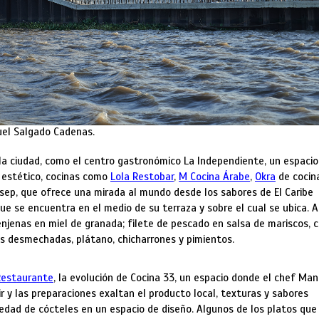
guel Salgado Cadenas.
a ciudad, como el centro gastronómico La Independiente, un espacio
o estético, cocinas como
Lola Restobar
,
M Cocina Árabe
,
Okra
de cocin
sep, que ofrece una mirada al mundo desde los sabores de El Caribe
e se encuentra en el medio de su terraza y sobre el cual se ubica. A
jenas en miel de granada; filete de pescado en salsa de mariscos, 
es desmechadas, plátano, chicharrones y pimientos.
Restaurante
, la evolución de Cocina 33, un espacio donde el chef Ma
y las preparaciones exaltan el producto local, texturas y sabores
dad de cócteles en un espacio de diseño. Algunos de los platos que