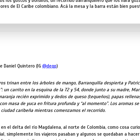
s los gustos y bolsillos, un recorrido barranquillero que los hará goz
ores de El Caribe colombiano. Acá la mesa y la barra están bien pues
be Daniel Quintero (IG
@deqp
)
os trinan entre los árboles de mango, Barranquilla despierta y Patric
: un carrito en la esquina de la 72 y 54, donde junto a su madre, Mar
naranja recién exprimido y dedos de queso (tequeños), papas rellena
on masa de yuca en fritura profunda y “al momento”. Los aromas se
a ciudad caribeña mientras comenzamos el recorrido.
 en el delta del río Magdalena, al norte de Colombia, como cosa curio
ial, simplemente los viajeros pasaban y algunos se quedaban a hacer