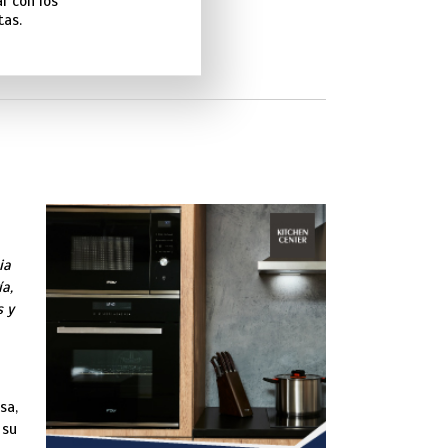
ar con los
tas.
ia
ía,
s y
sa,
 su