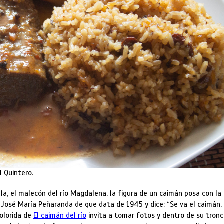
l Quintero.
lla, el malecón del río Magdalena, la figura de un caimán posa con la
 José María Peñaranda de que data de 1945 y dice: “Se va el caimán,
colorida de
El caimán del río
invita a tomar fotos y dentro de su tron