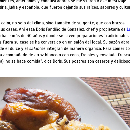
ndientes, amerindios y conquistadores se mezclaron y ese mestizaje
iria, judía y española, que fueron dejando sus raíces, sabores y cultu
calor, no solo del clima, sino también de su gente, que con brazos
 sus casas. Ahí está Doris Fandiño de Gonzalez, chef y propietaria de
L
 hace más de 30 años y donde se sirven preparaciones tradicionales
s fuera su casa se ha convertido en un salón del local. Su sazón abra
de el dulce y el
salao’
se integran de manera orgánica. Para comer t
gua acompañado de arroz blanco o con coco, frejoles y ensalada fresc
), no se hace comida”, dice Doris. Sus postres son caseros y delicioso