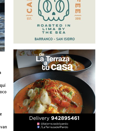
a
quí
coco
ne
 van