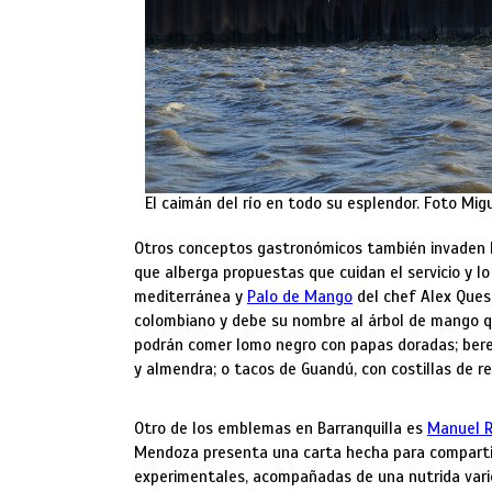
El caimán del río en todo su esplendor. Foto Mi
Otros conceptos gastronómicos también invaden l
que alberga propuestas que cuidan el servicio y l
mediterránea y
Palo de Mango
del chef Alex Ques
colombiano y debe su nombre al árbol de mango qu
podrán comer lomo negro con papas doradas; beren
y almendra; o tacos de Guandú, con costillas de r
Otro de los emblemas en Barranquilla es
Manuel 
Mendoza presenta una carta hecha para compartir 
experimentales, acompañadas de una nutrida varie