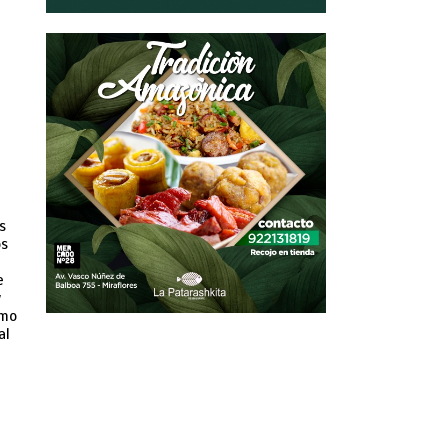
s
os
e
y
ómo
al