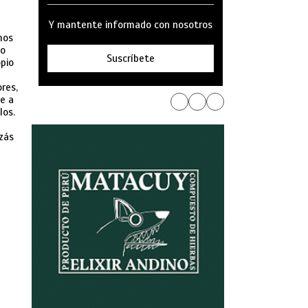
Y mantente informado con nosotros
mos
lo
Suscríbete
opio
res,
e a
los.
zás