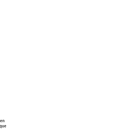
ven
 que