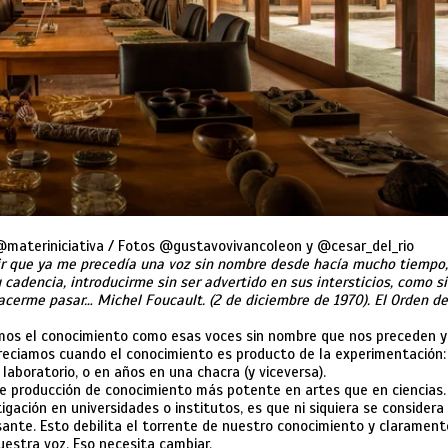
@materiniciativa / Fotos @gustavovivancoleon y @cesar_del_rio
r que ya me precedía una voz sin nombre desde hacía mucho tiempo,
cadencia, introducirme sin ser advertido en sus intersticios, como si
cerme pasar… Michel Foucault. (2 de diciembre de 1970). El Orden de
os el conocimiento como esas voces sin nombre que nos preceden y
reciamos cuando el conocimiento es producto de la experimentación:
laboratorio, o en años en una chacra (y viceversa).
de producción de conocimiento más potente en artes que en ciencias. 
gación en universidades o institutos, es que ni siquiera se considera
sante. Esto debilita el torrente de nuestro conocimiento y clarament
nuestra voz. Eso necesita cambiar.