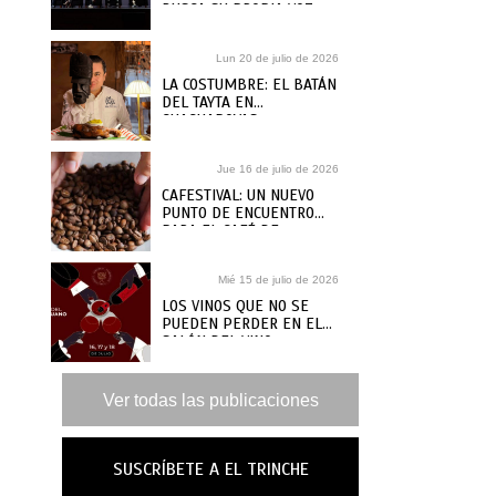
BUSCA SU PROPIA VOZ
Lun 20 de julio de 2026
LA COSTUMBRE: EL BATÁN
DEL TAYTA EN
CHACHAPOYAS
Jue 16 de julio de 2026
CAFESTIVAL: UN NUEVO
PUNTO DE ENCUENTRO
PARA EL CAFÉ DE
ESPECIALIDAD
Mié 15 de julio de 2026
LOS VINOS QUE NO SE
PUEDEN PERDER EN EL
SALÓN DEL VINO
PERUANO 2026
Ver todas las publicaciones
SUSCRÍBETE A EL TRINCHE