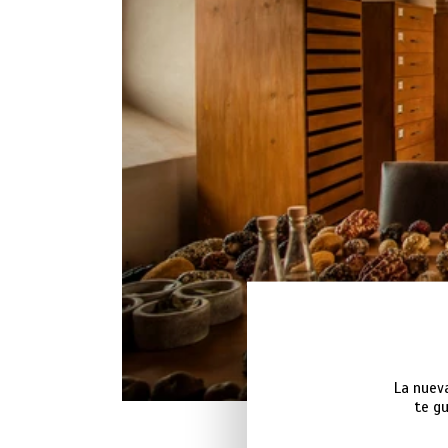
La nuev
te gu