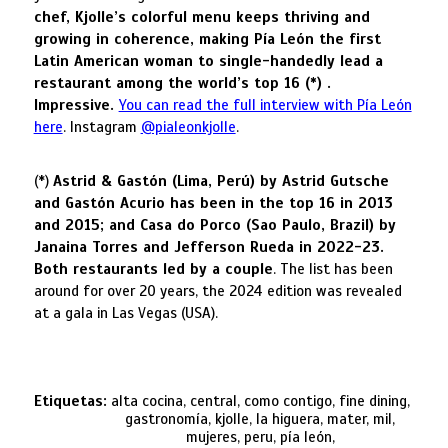
chef, Kjolle’s colorful menu keeps thriving and
growing in coherence, making Pía León the first
Latin American woman to single-handedly lead a
restaurant among the world’s top 16 (*) .
Impressive.
You can read the full interview with Pía León
here
. Instagram
@pialeonkjolle
.
(*)
Astrid & Gastón (Lima, Perú) by Astrid Gutsche
and Gastón Acurio has been in the top 16 in 2013
and 2015; and Casa do Porco (Sao Paulo, Brazil) by
Janaina Torres and Jefferson Rueda in 2022-23.
Both restaurants led by a couple
. The list has been
around for over 20 years, the 2024 edition was revealed
at a gala in Las Vegas (USA).
Etiquetas:
alta cocina, central, como contigo, fine dining,
gastronomía, kjolle, la higuera, mater, mil,
mujeres, peru, pía león,