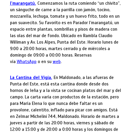
I’marangatú.
Comenzamos la ruta comiendo “un chivito”,
un sánguche de carne a la parrilla con jamón, tocino,
mozzarella, lechuga, tomate y un huevo frito, todo en un
pan suavecito. Su favorito es en Parador I’marangatú, un
espacio entre plantas, sombrillas y pisos de madera con
las olas del mar de fondo. Ubicado en Rambla Claudio
Williman y Av. Los Alpes, Punta del Este. Horario lunes de
9:00 a 20:00 horas, martes cerrado y de miércoles a
domingo de 09:00 a 00:00 horas. Reservas
vía
WhatsApp
o en su
web
.
La Cantina del Vigía.
En Maldonado, a las afueras de
Punta del Este, está esta cantina donde desde dos
hornos de leña y a la vista se cocinan platos del mar y del
campo. La carta varía con productos de la estación, pero
para María Elena lo que nunca debe faltar es un
provolone, calentito, inflado para picar con amigos. Está
en Zelmar Michelini 744, Maldonado. Horario de martes a
jueves a partir de las 20:00 horas, viernes y sábado de
12:00 a 15:00 y de 20:00 a 0:00 horas y los domingos de