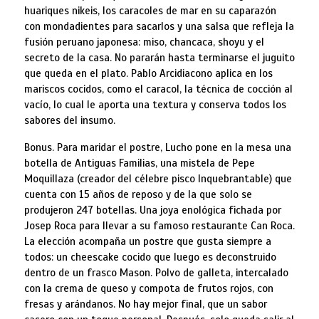
huariques nikeis, los caracoles de mar en su caparazón
con mondadientes para sacarlos y una salsa que refleja la
fusión peruano japonesa: miso, chancaca, shoyu y el
secreto de la casa. No pararán hasta terminarse el juguito
que queda en el plato. Pablo Arcidiacono aplica en los
mariscos cocidos, como el caracol, la técnica de cocción al
vacío, lo cual le aporta una textura y conserva todos los
sabores del insumo.
Bonus. Para maridar el postre, Lucho pone en la mesa una
botella de Antiguas Familias, una mistela de Pepe
Moquillaza (creador del célebre pisco Inquebrantable) que
cuenta con 15 años de reposo y de la que solo se
produjeron 247 botellas. Una joya enológica fichada por
Josep Roca para llevar a su famoso restaurante Can Roca.
La elección acompaña un postre que gusta siempre a
todos: un cheescake cocido que luego es deconstruido
dentro de un frasco Mason. Polvo de galleta, intercalado
con la crema de queso y compota de frutos rojos, con
fresas y arándanos. No hay mejor final, que un sabor