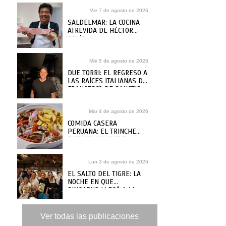
Vie 7 de agosto de 2026
SALDELMAR: LA COCINA
ATREVIDA DE HÉCTOR
SOLÍS
Mié 5 de agosto de 2026
DUE TORRI: EL REGRESO A
LAS RAÍCES ITALIANAS DE
FRANCESCO DE SANCTIS
Mar 4 de agosto de 2026
COMIDA CASERA
PERUANA: EL TRINCHE
PUBLICA UN NUEVO
RECETARIO, ¿DÓNDE
COMPRARLO?
Lun 3 de agosto de 2026
EL SALTO DEL TIGRE: LA
NOCHE EN QUE
SINGAPUR LLEGÓ A LA
MAR
Ver todas las publicaciones