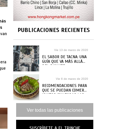
más
os
PUBLICACIONES RECIENTES
 van
Vie 13 de marzo de 2020
EL SABOR DE TACNA: UNA
GUÍA QUE VA MÁS ALLÁ
pera
DEL PICANTE
que
Vie 6 de marzo de 2020
RECOMENDACIONES PARA
QUE SE PUEDAN COMER
IQUITOS CON TODAS LAS
GANAS
Ver todas las publicaciones
SUSCRÍBETE A EL TRINCHE