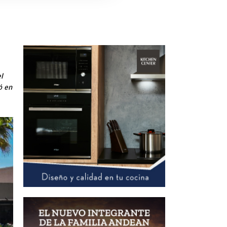
l
ó en