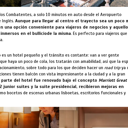
 dos Combatentes, a solo 10 minutos en auto desde el Aeropuerto
e Inglés.
Aunque para llegar al centro el trayecto sea un poco 
en una opción conveniente para viajeros de negocios y aquell
inmersos en el bullicio
de la misma
. Es perfecto para viajeros que
ca.
o es un hotel pequeño y el tránsito es contante: van a ver gente
ue haya un poco de cola, los tratarán con amabilidad, así que la es
tacionamiento, sobre todo para los que deciden hacer un
road trip
ya 
iones tienen balcón con vista impresionante a la ciudad y a la gran
 parte del hotel fue renovado bajo el concepto
Marriott Great
 junior suites y la suite presidencial, recibieron mejoras en
mo bocetos de escenas urbanas lisboetas, escritorios funcionales y