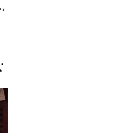
a y
e
e
na
a