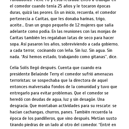
el comedor cuando tenía 25 años y le tocaron épocas
duras, quizá las peores. En un inicio, recuerda, el comedor
pertenecía a
Caritas, que les donaba harinas, trigo,
aceite… Eran un grupo pequeño de 12 mujeres que salía
adelante como podía. En las reuniones con las monjas de
Caritas también les regalaban latas de seco para hacer
sopa. Así pasaron los años, sobreviviendo a cada gobierno,
a cada terror, cocinando con leña. Sin luz. Sin agua. Sin
nada. “Así hemos estado, trabajando como gitanas”, dice.
Celia Solís llegó después. Cuenta que cuando era
presidente Belaúnde Terry el comedor sufrió amenazas
terroristas: se sospechaba que la directora de aquel
entonces malversaba fondos de la comunidad y tuvo que
entregarlo para evitar problemas. Que el comedor se
heredó con deudas de agua, luz y sin desagüe. Una
desgracia. Que montaban actividades para su rescate: se
hacían cachangas, churros, panes. También recuerda la
época de los pandilleros, que vino después. Metían susto
tirando piedras de un lado al otro del comedor. “Entré en