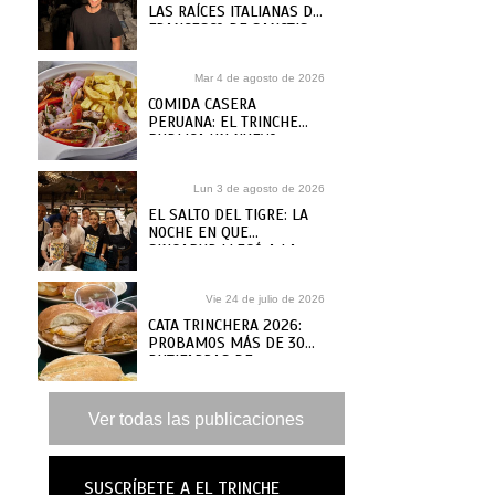
LAS RAÍCES ITALIANAS DE
FRANCESCO DE SANCTIS
Mar 4 de agosto de 2026
COMIDA CASERA
PERUANA: EL TRINCHE
PUBLICA UN NUEVO
RECETARIO, ¿DÓNDE
COMPRARLO?
Lun 3 de agosto de 2026
EL SALTO DEL TIGRE: LA
NOCHE EN QUE
SINGAPUR LLEGÓ A LA
MAR
Vie 24 de julio de 2026
CATA TRINCHERA 2026:
PROBAMOS MÁS DE 30
BUTIFARRAS DE
SANGUCHERÍAS Y CAFÉS
DE ANTAÑO PARA ELEGIR
LAS MEJORES
Ver todas las publicaciones
SUSCRÍBETE A EL TRINCHE